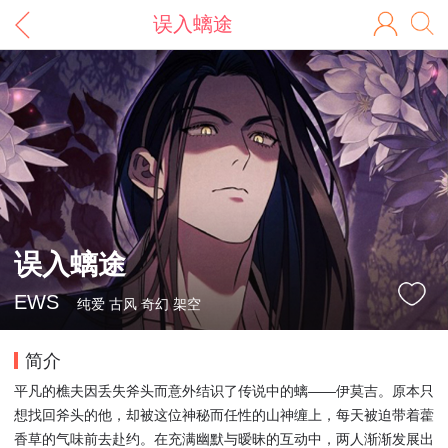
误入螭途
误入螭途
EWS
纯爱 古风 奇幻 架空
简介
平凡的樵夫因丢失斧头而意外结识了传说中的螭——伊莫吉。原本只
想找回斧头的他，却被这位神秘而任性的山神缠上，每天被迫带着藿
香草的气味前去赴约。在充满幽默与暧昧的互动中，两人渐渐发展出