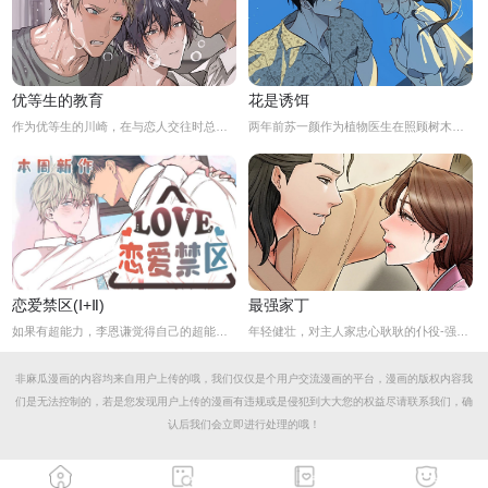
优等生的教育
花是诱饵
作为优等生的川崎，在与恋人交往时总是主动出击，然而过于主动的他在恋爱中反而处于被动状态。
两年前苏一颜作为植物医生在照顾树木的时候意外目击杀人犯权材宇活埋尸体但不小心被发现了，慌乱逃跑过程中权材宇被另一个没死透的人偷袭结果成了植物人.....苏一颜再次醒来被权材宇的哥哥抓住威胁做一笔交易，等抓到真凶就会放过苏一颜但是，在那之前必须要先照顾好权材宇...两年后权材宇突然醒来但失忆了慌乱之下苏一颜骗说是二人是夫妻关系.....
恋爱禁区(Ⅰ+Ⅱ)
最强家丁
如果有超能力，李恩谦觉得自己的超能力一定是垃圾回收站。为什么从小到他，他交往的人全是渣男呢？？他除了颜控，对于对象真的不挑的啊！！直到他严厉的上司，他的外貌理想型，对他表现出似有若无的好感……他一定喜欢自己吧？这次有希望摆脱渣男了！少年人，太天真啦，非酋是一辈子的事哟。
年轻健壮，对主人家忠心耿耿的仆役-强石，某夜意外目睹大监夫人自我安慰的画面。明知眼前是个火坑，他仍然义无返顾地跳了下去！「夫人，小的乐意填补你空虚寂寞的心灵…」
非麻瓜漫画的内容均来自用户上传的哦，我们仅仅是个用户交流漫画的平台，漫画的版权内容我
们是无法控制的，若是您发现用户上传的漫画有违规或是侵犯到大大您的权益尽请联系我们，确
认后我们会立即进行处理的哦！