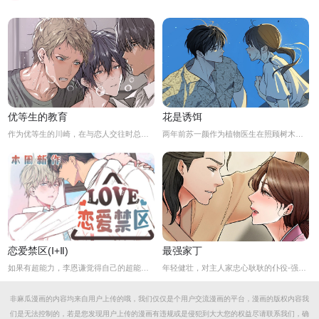
优等生的教育
花是诱饵
作为优等生的川崎，在与恋人交往时总是主动出击，然而过于主动的他在恋爱中反而处于被动状态。
两年前苏一颜作为植物医生在照顾树木的时候意外目击杀人犯权材宇活埋尸体但不小心被发现了，慌乱逃跑过程中权材宇被另一个没死透的人偷袭结果成了植物人.....苏一颜再次醒来被权材宇的哥哥抓住威胁做一笔交易，等抓到真凶就会放过苏一颜但是，在那之前必须要先照顾好权材宇...两年后权材宇突然醒来但失忆了慌乱之下苏一颜骗说是二人是夫妻关系.....
恋爱禁区(Ⅰ+Ⅱ)
最强家丁
如果有超能力，李恩谦觉得自己的超能力一定是垃圾回收站。为什么从小到他，他交往的人全是渣男呢？？他除了颜控，对于对象真的不挑的啊！！直到他严厉的上司，他的外貌理想型，对他表现出似有若无的好感……他一定喜欢自己吧？这次有希望摆脱渣男了！少年人，太天真啦，非酋是一辈子的事哟。
年轻健壮，对主人家忠心耿耿的仆役-强石，某夜意外目睹大监夫人自我安慰的画面。明知眼前是个火坑，他仍然义无返顾地跳了下去！「夫人，小的乐意填补你空虚寂寞的心灵…」
非麻瓜漫画的内容均来自用户上传的哦，我们仅仅是个用户交流漫画的平台，漫画的版权内容我
们是无法控制的，若是您发现用户上传的漫画有违规或是侵犯到大大您的权益尽请联系我们，确