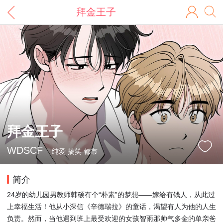
拜金王子
拜金王子
WDSCF
纯爱 搞笑 都市
简介
24岁的幼儿园男教师韩硕有个“朴素”的梦想——嫁给有钱人，从此过
上幸福生活！他从小深信《辛德瑞拉》的童话，渴望有人为他的人生
负责。然而，当他遇到班上最受欢迎的女孩智雨那帅气多金的单亲爸