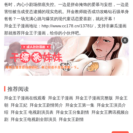
爸时，内心小剧场彻底失控。一边是拼命掩饰的爱慕与妄想，一边是
害怕被当成变态逮捕的现实危机。拜金教师能否成功攻略钻石级单身
爸爸？一场充满心跳与爆笑的现代童话恋爱喜剧，就此开幕！
拜金王子漫画地址：http://www.cc178.cn/13781/，支持非麻瓜漫画
那就推荐拜金王子漫画，给你的小伙伴吧。
推荐阅读
拜金王子漫画在线观看
拜金王子漫画
拜金王子漫画完整版
拜金王
朝
拜金王妃
拜金女王剧情简介
拜金女王第一集
拜金女王演员介
绍
拜金女王 电视剧演员表
拜金女王分集剧情
拜金女王腾讯视频台
剧
拜金女王电视剧全部演员
拜金女王剧情