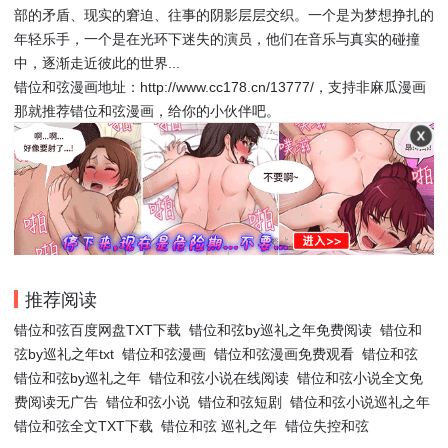
部的矛盾、现实的窘迫、往事的阴影层层交织。一个是为梦想挣扎的
年轻乐手，一个是在光环下迷失的演员，他们在音乐与真实的碰撞
中，逐渐走近彼此的世界...
错位和弦漫画地址：http://www.cc178.cn/13777/，支持非麻瓜漫画
那就推荐错位和弦漫画，给你的小伙伴吧。
推荐阅读
错位和弦百度网盘TXT下载
错位和弦by巡礼之年免费阅读
错位和
弦by巡礼之年txt
错位和弦漫画
错位和弦漫画免费观看
错位和弦
错位和弦by巡礼之年
错位和弦小说在线阅读
错位和弦小说全文免
费阅读无广告
错位和弦小说
错位和弦短剧
错位和弦小说巡礼之年
错位和弦全文TXT下载
错位和弦 巡礼之年
错位失控和弦