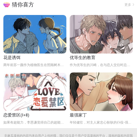
猜你喜方
更多
花是诱饵
优等生的教育
两年前苏一颜作为植物医生在照顾树木的时候意外目击杀人犯权材宇活埋尸体但不小心被发现了，慌乱逃跑过程中权材宇被另一个没死透的人偷袭结果成了植物人.....苏一颜再次醒来被权材宇的哥哥抓住威胁做一笔交易，等抓到真凶就会放过苏一颜但是，在那之前必须要先照顾好权材宇...两年后权材宇突然醒来但失忆了慌乱之下苏一颜骗说是二人是夫妻关系.....
作为优等生的川崎，在与恋人交往时总是主动出击，然而过于主动的他在恋爱中反而处于被动状态。
恋爱禁区(Ⅰ+Ⅱ)
最强家丁
如果有超能力，李恩谦觉得自己的超能力一定是垃圾回收站。为什么从小到他，他交往的人全是渣男呢？？他除了颜控，对于对象真的不挑的啊！！直到他严厉的上司，他的外貌理想型，对他表现出似有若无的好感……他一定喜欢自己吧？这次有希望摆脱渣男了！少年人，太天真啦，非酋是一辈子的事哟。
年轻健壮，对主人家忠心耿耿的仆役-强石，某夜意外目睹大监夫人自我安慰的画面。明知眼前是个火坑，他仍然义无返顾地跳了下去！「夫人，小的乐意填补你空虚寂寞的心灵…」
非麻瓜漫画的内容均来自用户上传的哦，我们仅仅是个用户交流漫画的平台，漫画的版权内容我