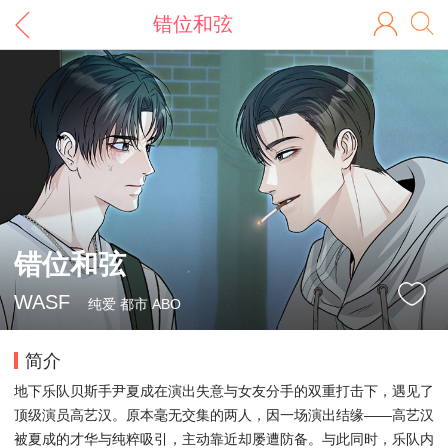
错位和弦
错位和弦
WASF
纯爱 都市 ABO
简介
地下乐队贝斯手尹夏成在演出失意与女友分手的双重打击下，遇见了
顶级演员高艺汉。原本毫无交集的两人，因一场演出结缘——高艺汉
被夏成的才华与纯粹吸引，主动靠近却屡遭防备。与此同时，乐队内