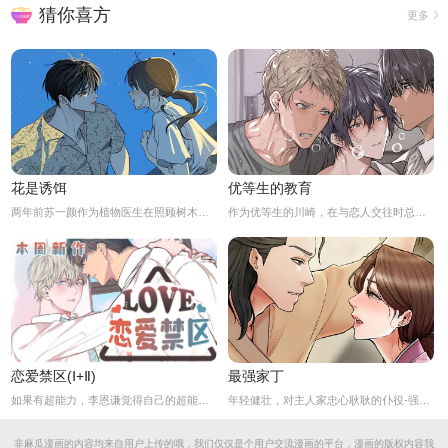
猜你喜方
更多
花是诱饵
优等生的教育
两年前苏一颜作为植物医生在照顾树木的时候意外目击杀人犯权材宇活埋尸体但不小心被发现了，慌乱逃跑过程中权材宇被另一个没死透的人偷袭结果成了植物人.....苏一颜再次醒来被权材宇的哥哥抓住威胁做一笔交易，等抓到真凶就会放过苏一颜但是，在那之前必须要先照顾好权材宇...两年后权材宇突然醒来但失忆了慌乱之下苏一颜骗说是二人是夫妻关系.....
作为优等生的川崎，在与恋人交往时总是主动出击，然而过于主动的他在恋爱中反而处于被动状态。
恋爱禁区(Ⅰ+Ⅱ)
最强家丁
如果有超能力，李恩谦觉得自己的超能力一定是垃圾回收站。为什么从小到他，他交往的人全是渣男呢？？他除了颜控，对于对象真的不挑的啊！！直到他严厉的上司，他的外貌理想型，对他表现出似有若无的好感……他一定喜欢自己吧？这次有希望摆脱渣男了！少年人，太天真啦，非酋是一辈子的事哟。
年轻健壮，对主人家忠心耿耿的仆役-强石，某夜意外目睹大监夫人自我安慰的画面。明知眼前是个火坑，他仍然义无返顾地跳了下去！「夫人，小的乐意填补你空虚寂寞的心灵…」
非麻瓜漫画的内容均来自用户上传的哦，我们仅仅是个用户交流漫画的平台，漫画的版权内容我