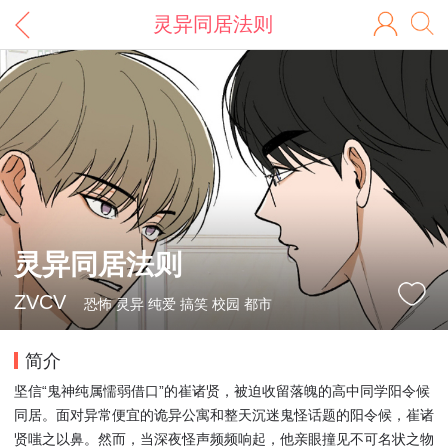
灵异同居法则
灵异同居法则
ZVCV
恐怖 灵异 纯爱 搞笑 校园 都市
简介
坚信“鬼神纯属懦弱借口”的崔诸贤，被迫收留落魄的高中同学阳令候
同居。面对异常便宜的诡异公寓和整天沉迷鬼怪话题的阳令候，崔诸
贤嗤之以鼻。然而，当深夜怪声频频响起，他亲眼撞见不可名状之物