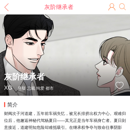
灰阶继承者
灰阶继承者
XG
悬疑 总裁 纯爱 都市
简介
财阀次子河道建，五年前车祸失忆，被兄长排挤出权力中心。艰难归
位后，他邂逅神秘代驾杨夏日——其兄正是当年车祸身亡者。夏日刻
意接近，道建明知危险却难抵吸引。在继承权争夺与致命往事阴影