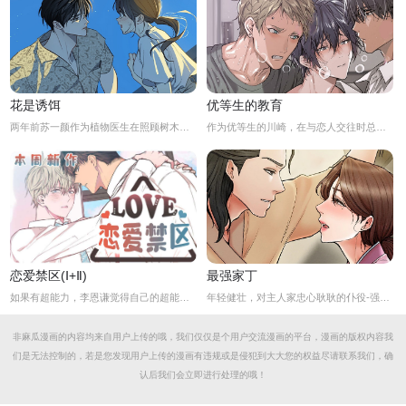
花是诱饵
优等生的教育
两年前苏一颜作为植物医生在照顾树木的时候意外目击杀人犯权材宇活埋尸体但不小心被发现了，慌乱逃跑过程中权材宇被另一个没死透的人偷袭结果成了植物人.....苏一颜再次醒来被权材宇的哥哥抓住威胁做一笔交易，等抓到真凶就会放过苏一颜但是，在那之前必须要先照顾好权材宇...两年后权材宇突然醒来但失忆了慌乱之下苏一颜骗说是二人是夫妻关系.....
作为优等生的川崎，在与恋人交往时总是主动出击，然而过于主动的他在恋爱中反而处于被动状态。
恋爱禁区(Ⅰ+Ⅱ)
最强家丁
如果有超能力，李恩谦觉得自己的超能力一定是垃圾回收站。为什么从小到他，他交往的人全是渣男呢？？他除了颜控，对于对象真的不挑的啊！！直到他严厉的上司，他的外貌理想型，对他表现出似有若无的好感……他一定喜欢自己吧？这次有希望摆脱渣男了！少年人，太天真啦，非酋是一辈子的事哟。
年轻健壮，对主人家忠心耿耿的仆役-强石，某夜意外目睹大监夫人自我安慰的画面。明知眼前是个火坑，他仍然义无返顾地跳了下去！「夫人，小的乐意填补你空虚寂寞的心灵…」
非麻瓜漫画的内容均来自用户上传的哦，我们仅仅是个用户交流漫画的平台，漫画的版权内容我
们是无法控制的，若是您发现用户上传的漫画有违规或是侵犯到大大您的权益尽请联系我们，确
认后我们会立即进行处理的哦！