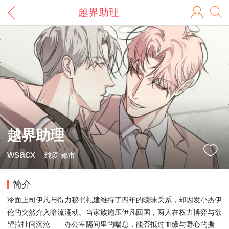
越界助理
越界助理
wsacx
纯爱 都市
简介
冷面上司伊凡与得力秘书礼建维持了四年的暧昧关系，却因发小杰伊
伦的突然介入暗流涌动。当家族施压伊凡回国，两人在权力博弈与欲
望拉扯间沉沦——办公室隔间里的喘息，能否抵过血缘与野心的撕