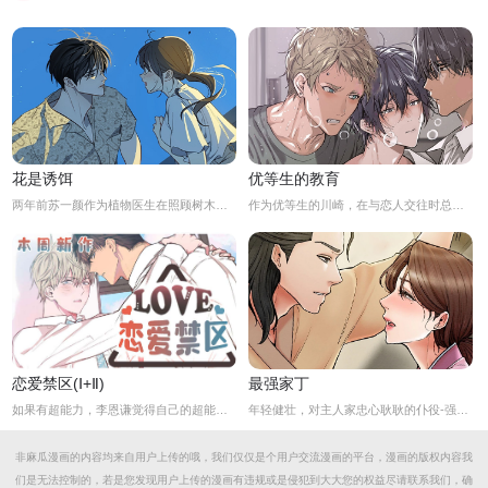
花是诱饵
优等生的教育
两年前苏一颜作为植物医生在照顾树木的时候意外目击杀人犯权材宇活埋尸体但不小心被发现了，慌乱逃跑过程中权材宇被另一个没死透的人偷袭结果成了植物人.....苏一颜再次醒来被权材宇的哥哥抓住威胁做一笔交易，等抓到真凶就会放过苏一颜但是，在那之前必须要先照顾好权材宇...两年后权材宇突然醒来但失忆了慌乱之下苏一颜骗说是二人是夫妻关系.....
作为优等生的川崎，在与恋人交往时总是主动出击，然而过于主动的他在恋爱中反而处于被动状态。
恋爱禁区(Ⅰ+Ⅱ)
最强家丁
如果有超能力，李恩谦觉得自己的超能力一定是垃圾回收站。为什么从小到他，他交往的人全是渣男呢？？他除了颜控，对于对象真的不挑的啊！！直到他严厉的上司，他的外貌理想型，对他表现出似有若无的好感……他一定喜欢自己吧？这次有希望摆脱渣男了！少年人，太天真啦，非酋是一辈子的事哟。
年轻健壮，对主人家忠心耿耿的仆役-强石，某夜意外目睹大监夫人自我安慰的画面。明知眼前是个火坑，他仍然义无返顾地跳了下去！「夫人，小的乐意填补你空虚寂寞的心灵…」
非麻瓜漫画的内容均来自用户上传的哦，我们仅仅是个用户交流漫画的平台，漫画的版权内容我
们是无法控制的，若是您发现用户上传的漫画有违规或是侵犯到大大您的权益尽请联系我们，确