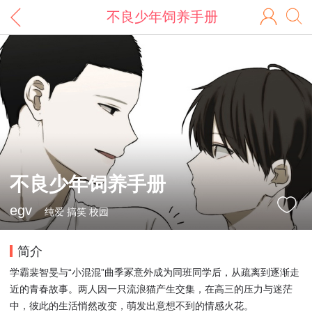
不良少年饲养手册
不良少年饲养手册
egv
纯爱 搞笑 校园
简介
学霸裴智旻与“小混混”曲季冢意外成为同班同学后，从疏离到逐渐走
近的青春故事。两人因一只流浪猫产生交集，在高三的压力与迷茫
中，彼此的生活悄然改变，萌发出意想不到的情感火花。