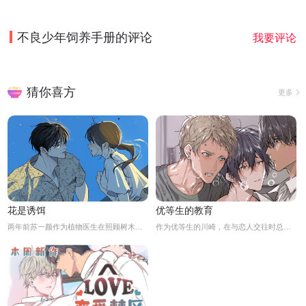
不良少年饲养手册
的评论
我要评论
猜你喜方
更多
花是诱饵
优等生的教育
两年前苏一颜作为植物医生在照顾树木的时候意外目击杀人犯权材宇活埋尸体但不小心被发现了，慌乱逃跑过程中权材宇被另一个没死透的人偷袭结果成了植物人.....苏一颜再次醒来被权材宇的哥哥抓住威胁做一笔交易，等抓到真凶就会放过苏一颜但是，在那之前必须要先照顾好权材宇...两年后权材宇突然醒来但失忆了慌乱之下苏一颜骗说是二人是夫妻关系.....
作为优等生的川崎，在与恋人交往时总是主动出击，然而过于主动的他在恋爱中反而处于被动状态。