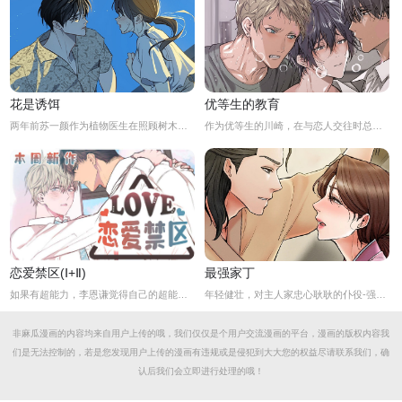
花是诱饵
优等生的教育
两年前苏一颜作为植物医生在照顾树木的时候意外目击杀人犯权材宇活埋尸体但不小心被发现了，慌乱逃跑过程中权材宇被另一个没死透的人偷袭结果成了植物人.....苏一颜再次醒来被权材宇的哥哥抓住威胁做一笔交易，等抓到真凶就会放过苏一颜但是，在那之前必须要先照顾好权材宇...两年后权材宇突然醒来但失忆了慌乱之下苏一颜骗说是二人是夫妻关系.....
作为优等生的川崎，在与恋人交往时总是主动出击，然而过于主动的他在恋爱中反而处于被动状态。
恋爱禁区(Ⅰ+Ⅱ)
最强家丁
如果有超能力，李恩谦觉得自己的超能力一定是垃圾回收站。为什么从小到他，他交往的人全是渣男呢？？他除了颜控，对于对象真的不挑的啊！！直到他严厉的上司，他的外貌理想型，对他表现出似有若无的好感……他一定喜欢自己吧？这次有希望摆脱渣男了！少年人，太天真啦，非酋是一辈子的事哟。
年轻健壮，对主人家忠心耿耿的仆役-强石，某夜意外目睹大监夫人自我安慰的画面。明知眼前是个火坑，他仍然义无返顾地跳了下去！「夫人，小的乐意填补你空虚寂寞的心灵…」
非麻瓜漫画的内容均来自用户上传的哦，我们仅仅是个用户交流漫画的平台，漫画的版权内容我
们是无法控制的，若是您发现用户上传的漫画有违规或是侵犯到大大您的权益尽请联系我们，确
认后我们会立即进行处理的哦！