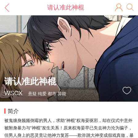
请认准此神棍
请认准此神棍
WSCX
悬疑 纯爱 都市 异能
简介
被鬼缠身频频倒霉的男人，求助“神棍”权海晏驱邪，却在仪式中意外
被附身暴力与“神棍”发生关系！原来权海晏早已失去神力沦为骗子，
但男人身上的恶灵竟让他神力复苏——欺诈跳大神变成假戏真做，暴