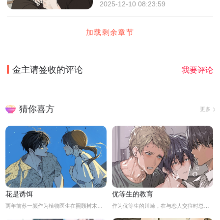
2025-12-10 08:23:59
加载剩余章节
金主请签收
的评论
我要评论
猜你喜方
更多
花是诱饵
优等生的教育
两年前苏一颜作为植物医生在照顾树木的时候意外目击杀人犯权材宇活埋尸体但不小心被发现了，慌乱逃跑过程中权材宇被另一个没死透的人偷袭结果成了植物人.....苏一颜再次醒来被权材宇的哥哥抓住威胁做一笔交易，等抓到真凶就会放过苏一颜但是，在那之前必须要先照顾好权材宇...两年后权材宇突然醒来但失忆了慌乱之下苏一颜骗说是二人是夫妻关系.....
作为优等生的川崎，在与恋人交往时总是主动出击，然而过于主动的他在恋爱中反而处于被动状态。