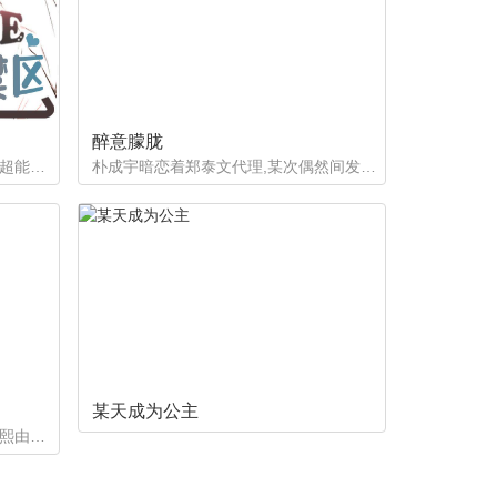
第67章：【第二季】不要不安
第71章：【第二季】提出疑问
醉意朦胧
如果有超能力，李恩谦觉得自己的超能力一定是垃圾回收站。为什么从小到他，他交往的人全是渣男呢？？他除了颜控，对于对象真的不挑的啊！！直到他严厉的上司，他的外貌理想型，对他表现出似有若无的好感……他一定喜欢自己吧？这次有希望摆脱渣男了！少年人，太天真啦，非酋是一辈子的事哟。
朴成宇暗恋着郑泰文代理,某次偶然间发现郑泰文代理的手机信息得知他的爱好后，朴成宇马上跟他坦白，希望他能和自己交往，但郑泰文误以为朴成宇是想拿这事威胁他...
某天成为公主
小时候在一次事故中失去家人的熙熙由养父母抚养长大，他很好奇自己的幕后支持者是谁。直到他因为纵火案入院的晚上，他遇到了自己一直在寻找的人...