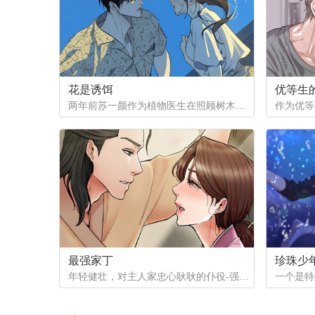
第64章：【第二季】误会加深
第6
第68章：【第二季】气氛诱惑
第6
花是诱饵
优等生
两年前苏一颜作为植物医生在照顾树木的时候意外目击杀人犯权材宇活埋尸体但不小心被发现了，慌乱逃跑过程中权材宇被另一个没死透的人偷袭结果成了植物人.....苏一颜再次醒来被权材宇的哥哥抓住威胁做一笔交易，等抓到真凶就会放过苏一颜但是，在那之前必须要先照顾好权材宇...两年后权材宇突然醒来但失忆了慌乱之下苏一颜骗说是二人是夫妻关系.....
第72章：【第二季】领带的意义
第73
最强家丁
珍珠少
年轻健壮，对主人家忠心耿耿的仆役-强石，某夜意外目睹大监夫人自我安慰的画面。明知眼前是个火坑，他仍然义无返顾地跳了下去！「夫人，小的乐意填补你空虚寂寞的心灵…」