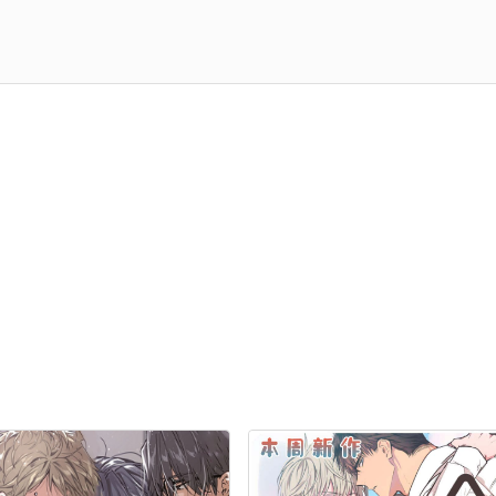
章：高中的时候
第34章：被甩了
章：希望你考虑
第38章：是什么事
章：怕你失望
第42章：你在说一遍
章：期待一下
第46章：你很帅
章：关门了
第50章：电影开始了
章：我没事
第54章：不可抗力
7章：快点告白【第一季完结】
第58章：【第二季】告白成功
1章：【第二季】亲密办法
第62章：【第二季】扭伤