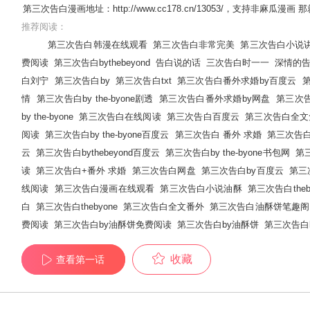
第三次告白漫画地址：http://www.cc178.cn/13053/，支持非
推荐阅读：
第三次告白韩漫在线观看
第三次告白非常完美
第三次告白小说
费阅读
第三次告白bythebeyond
告白说的话
三次告白时一一
深情的
白刘宁
第三次告白by
第三次告白txt
第三次告白番外求婚by百度云
情
第三次告白by the-byone剧透
第三次告白番外求婚by网盘
第三次告白
by the-byone
第三次告白在线阅读
第三次告白百度云
第三次告白全文
阅读
第三次告白by the-byone百度云
第三次告白 番外 求婚
第三次告
云
第三次告白bythebeyond百度云
第三次告白by the-byone书包网
第
读
第三次告白+番外 求婚
第三次告白网盘
第三次告白by百度云
第三次
线阅读
第三次告白漫画在线观看
第三次告白小说油酥
第三次告白the
白
第三次告白thebyone
第三次告白全文番外
第三次告白油酥饼笔趣阁
费阅读
第三次告白by油酥饼免费阅读
第三次告白by油酥饼
第三次告白by
收藏
查看第一话