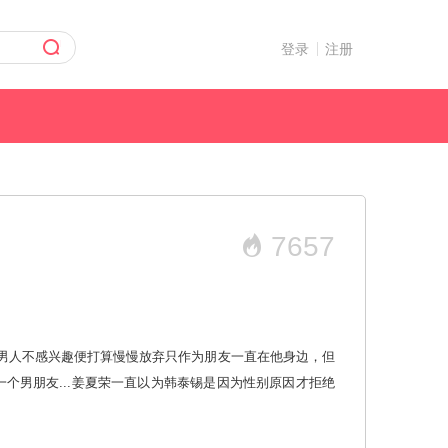
登录
注册
7657
男人不感兴趣便打算慢慢放弃只作为朋友一直在他身边，但
个男朋友...姜夏荣一直以为韩泰锡是因为性别原因才拒绝