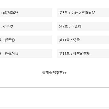
：成功率0%
第3章：为什么不喜欢我
章：小争吵
第7章：不合拍
章：我帮你
第11章：记录
章：托你的福
第15章：帅气的落地
章：受伤
第19章：做好觉悟
查看全部章节>>
章：直接告白
第23章：回答我
5章：看来你很喜欢
第26章：答应我一件事
章：纪念日
第30章：太开心了