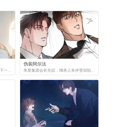
伪装阿尔法
为了给姨母凑齐手术费，徐之安签下一份秘密合同，成为陌生阿尔法的发热期床伴。四年间，他在黑暗中忍受着痛苦与快感，攒下巨款，却等来姨母离世的消息。合同终结，他试图回归普通生活，那个本该消失在记忆里的男人，却再次出现在他面前...
朱星集团会长失踪，继承人朱伊贤却陷入更深的秘密——他被检测为劣质欧米伽。为隐瞒真相、保住继承权，朱伊贤决定利用阿尔法秘书刘俊成，怀上拥有阿尔法性状的孩子。一场以身体与算计为筹码的赌局，在失踪事件背后悄然展开。