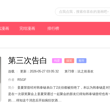
载漫画
完结漫画
排行榜
第三次告白
纯爱
搞笑
都市
连载
更新：2026-05-27 03:05:32
第73章：比之前喜欢
作者
RSGF
简介
姜夏荣曾经对韩泰锡表白了2次但都被拒绝了，本以为韩泰锡是对
是在一次获奖聚会上姜夏荣通过一起聚会的朋友们得知韩泰锡曾经也有一
的.....得知这个消息后开始疯狂饮酒....