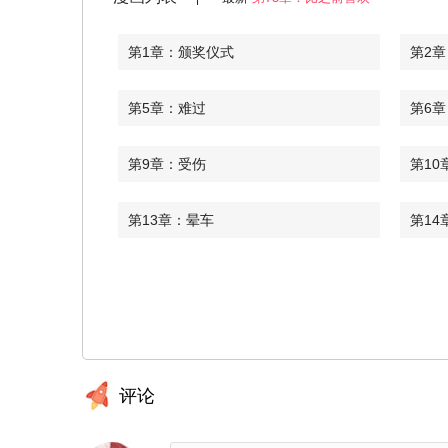
第1章：颁奖仪式
第2章
第5章：难过
第6
第9章：受伤
第10
第13章：晕车
第14
第17章：再呆一会
第18
第21章：恭喜
第22
第25章：继续
第2
评论
第28章：真的喜欢嘛
第29