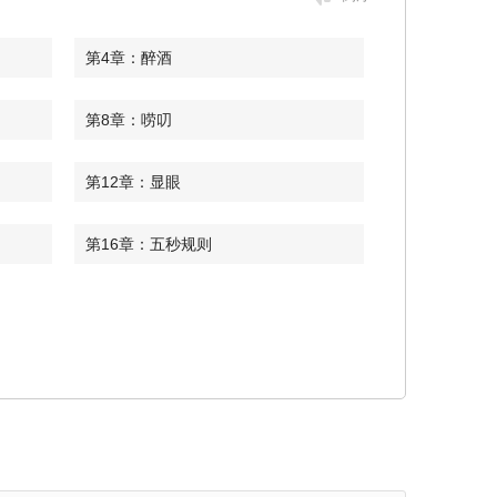
第4章：醉酒
第8章：唠叨
第12章：显眼
第16章：五秒规则
第20章：擦拭
第24章：还撒娇
第27章：出来吃饭
第31章：合照