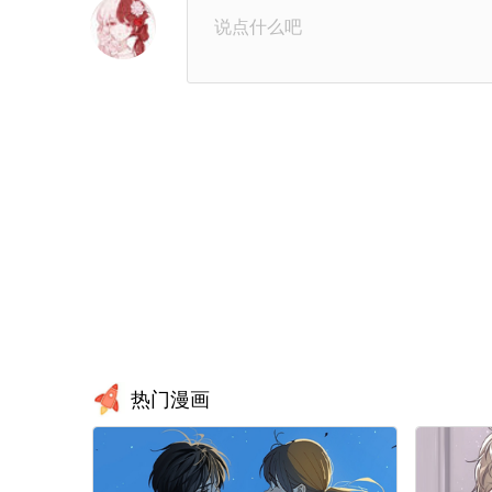
第32章：是约会
第33
第36章：不愿意说就算了
第37
第40章：礼物
第41
第44章：辛苦了
第45
第48章：你在干嘛
第49
第52章：我会小心的
第53
热门漫画
第56章：有什么事你说
第5
第60章：【第二季】不要忍着
第6