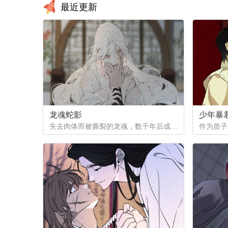
最近更新
龙魂蛇影
少年暴
失去肉体而被撕裂的龙魂，数千年后成为白蟒，但他的爱恨依然指向天地...（抢先看！记得收藏哦，后续将在12月1号之后更新~）