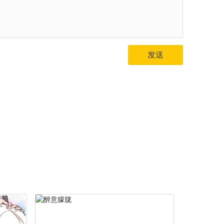
第35章：你要负责
第39章：你流血了
发送
第43章：暧昧
第47章：我先走了
第51章：害羞了
第55章：我们的关系
第59章：【第二季】恋爱磨合
第63章：【第二季】吃醋