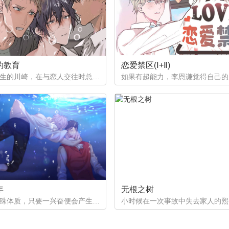
5章：【第二季】小巧思
第66章：【第二季】迫不及待
9章：【第二季】细节发现
第70章：【第二季】改变计划
的教育
恋爱禁区(Ⅰ+Ⅱ)
作为优等生的川崎，在与恋人交往时总是主动出击，然而过于主动的他在恋爱中反而处于被动状态。
章：比之前喜欢
年
无根之树
一个是特殊体质，只要一兴奋便会产生珍珠的少年。因巨额债务不得不以身还债。一个是花柳界顶级头牌却遭遇人不淑，被骗光钱财。两两相遇到底会产生怎样的火花呢。